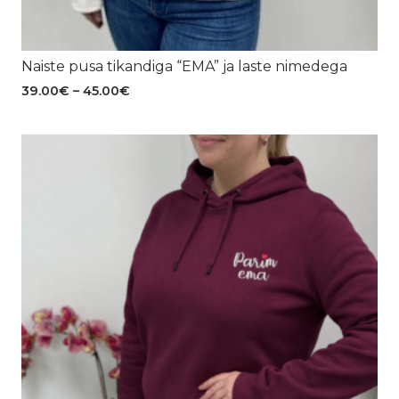
Naiste pusa tikandiga “EMA” ja laste nimedega
Hinnavahemik:
39.00
€
–
45.00
€
39.00€
kuni
45.00€