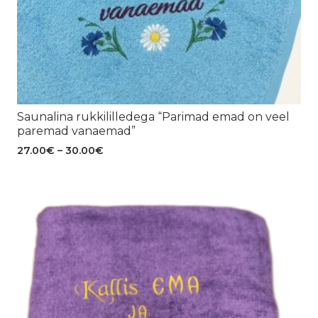
Saunalina rukkililledega “Parimad emad on veel
paremad vanaemad”
Hinnavahemik:
27.00
€
–
30.00
€
27.00€
kuni
30.00€