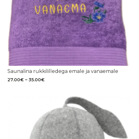
Saunalina rukkililledega emale ja vanaemale
Hinnavahemik:
27.00
€
–
35.00
€
27.00€
kuni
35.00€