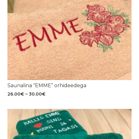
Saunalina “EMME” orhideedega
Hinnavahemik:
26.00
€
–
30.00
€
26.00€
kuni
30.00€