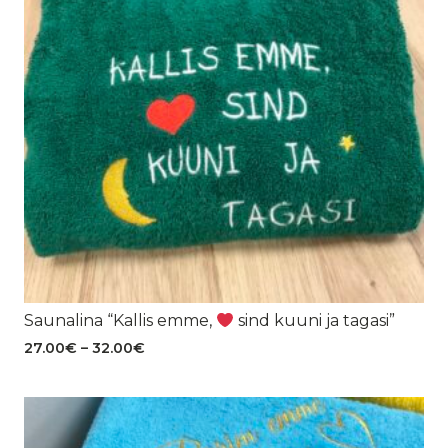
Saunalina “Kallis emme,
sind kuuni ja tagasi”
Hinnavahemik:
27.00
€
–
32.00
€
27.00€
kuni
32.00€