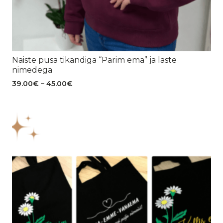
Naiste pusa tikandiga “Parim ema” ja laste
nimedega
Hinnavahemik:
39.00
€
–
45.00
€
39.00€
kuni
45.00€