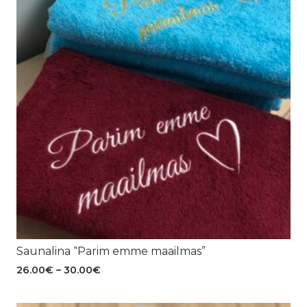
Saunalina “Parim emme maailmas”
Hinnavahemik:
26.00
€
–
30.00
€
26.00€
kuni
30.00€