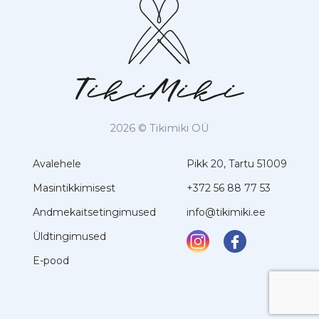
2026 © Tikimiki OÜ
Avalehele
Pikk 20, Tartu 51009
Masintikkimisest
+372 56 88 77 53
Andmekaitsetingimused
info@tikimiki.ee
Üldtingimused
E-pood