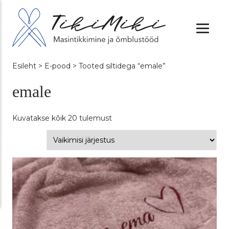
Esileht
>
E-pood
> Tooted siltidega “emale”
emale
Kuvatakse kõik 20 tulemust