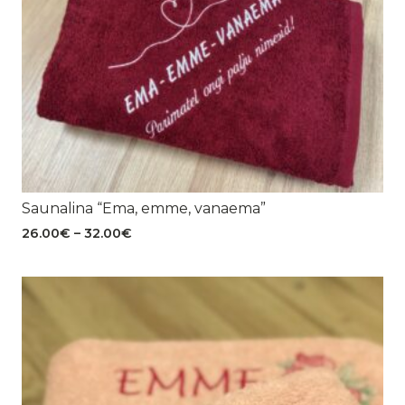
Saunalina “Ema, emme, vanaema”
Hinnavahemik:
26.00
€
–
32.00
€
26.00€
kuni
32.00€