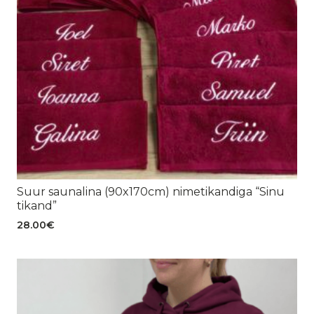
Suur saunalina (90x170cm) nimetikandiga “Sinu
tikand”
28.00
€