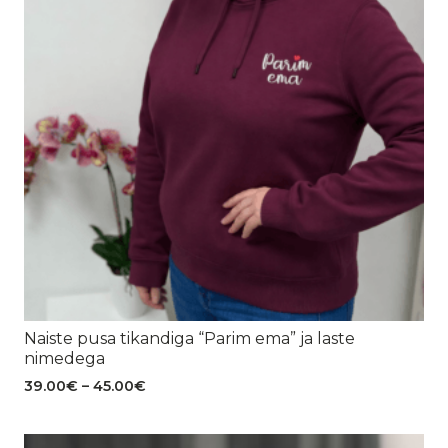
Naiste pusa tikandiga “Parim ema” ja laste
nimedega
Hinnavahemik:
39.00
€
–
45.00
€
39.00€
kuni
45.00€