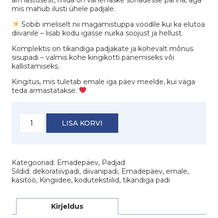
mis mahub ilusti ühele padjale.
Sobib imeliselt nii magamistuppa voodile kui ka elutoa
diivanile – lisab kodu igasse nurka soojust ja hellust.
Komplektis on tikandiga padjakate ja kohevalt mõnus
sisupadi – valmis kohe kingikotti panemiseks või
kallistamiseks.
Kingitus, mis tuletab emale iga päev meelde, kui väga
teda armastatakse.
Dekoratiivpadi
LISA KORVI
"Kallis
emme,
sind
kuuni
Kategooriad:
Emadepäev
,
Padjad
ja
Sildid:
dekoratiivpadi
,
diivanipadi
,
Emadepäev
,
emale
,
tagasi"
käsitöö
,
Kingiidee
,
kodutekstiilid
,
tikandiga padi
kogus
Kirjeldus