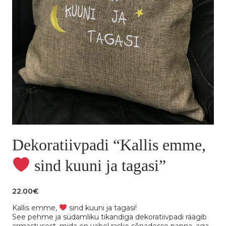
Dekoratiivpadi “Kallis emme,
sind kuuni ja tagasi”
22.00
€
Kallis emme,
sind kuuni ja tagasi!
See pehme ja südamliku tikandiga dekoratiivpadi räägib
armastusest, mida on vahel raske sõnadesse panna, aga