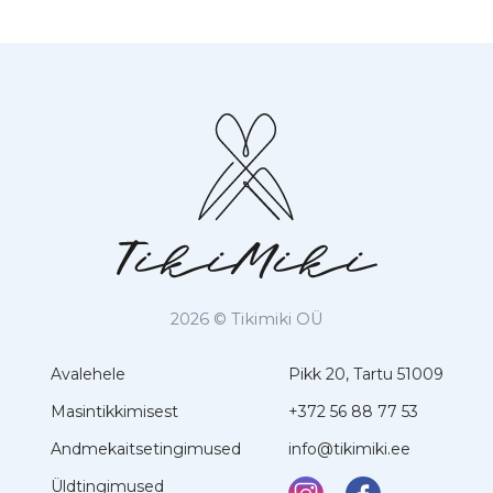
2026 © Tikimiki OÜ
Avalehele
Pikk 20, Tartu 51009
Masintikkimisest
+372 56 88 77 53
Andmekaitsetingimused
info@tikimiki.ee
Üldtingimused