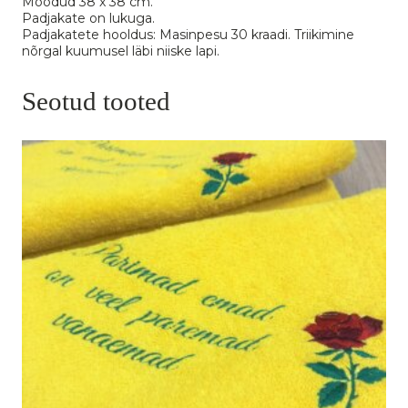
Mõõdud 38 x 38 cm.
Padjakate on lukuga.
Padjakatete hooldus: Masinpesu 30 kraadi. Triikimine
nõrgal kuumusel läbi niiske lapi.
Seotud tooted