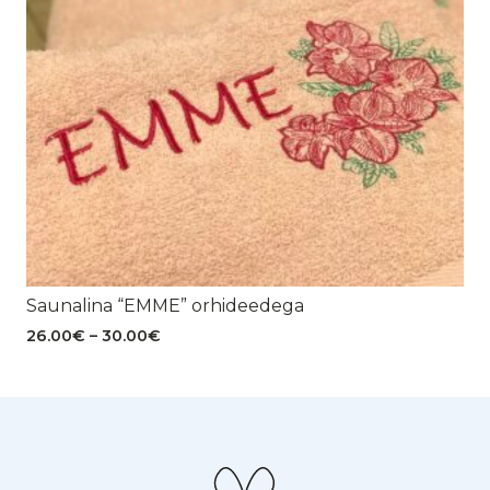
Saunalina “EMME” orhideedega
Hinnavahemik:
26.00
€
–
30.00
€
26.00€
kuni
30.00€