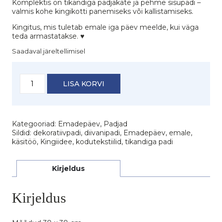
Komplektis on tikandiga padjakate ja pehme sisupadi –
valmis kohe kingikotti panemiseks või kallistamiseks.
Kingitus, mis tuletab emale iga päev meelde, kui väga
teda armastatakse. ♥
Saadaval järeltellimisel
Dekoratiivpadi
LISA KORVI
"Kallis
ema"
kogus
Kategooriad:
Emadepäev
,
Padjad
Sildid:
dekoratiivpadi
,
diivanipadi
,
Emadepäev
,
emale
,
käsitöö
,
Kingiidee
,
kodutekstiilid
,
tikandiga padi
Kirjeldus
Kirjeldus