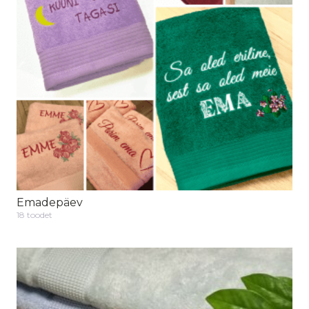
Emadepäev
18 toodet