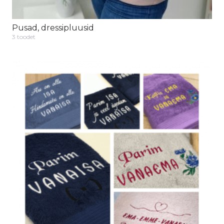
Pusad, dressipluusid
3 toodet