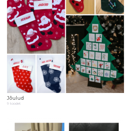
Jõulud
9 toodet