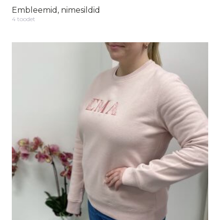
Embleemid, nimesildid
4 toodet