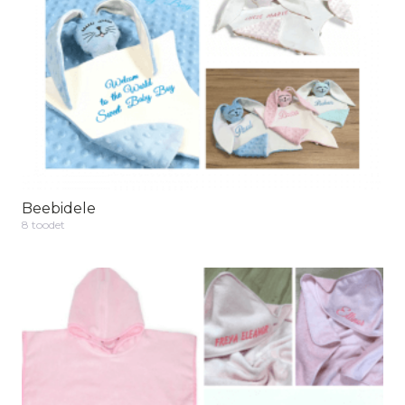
Beebidele
8 toodet