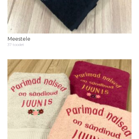
Meestele
37 toodet