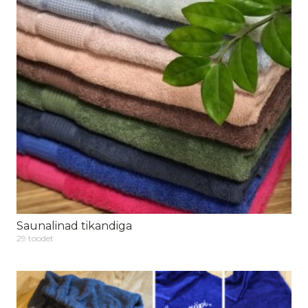
Saunalinad tikandiga
29 toodet