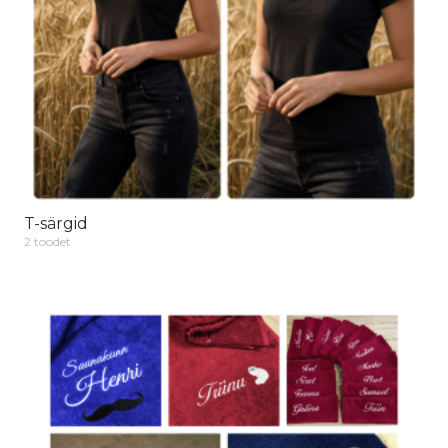
T-särgid
2 toodet