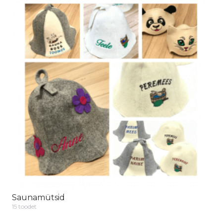
Saunamütsid
15 toodet