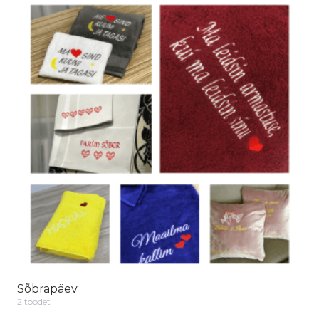
Sõbrapäev
2 toodet