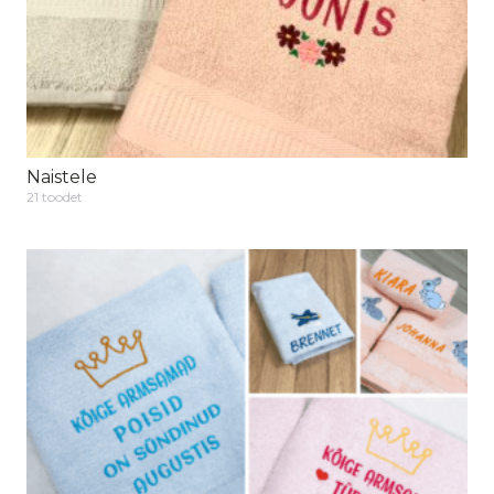
Naistele
21 toodet