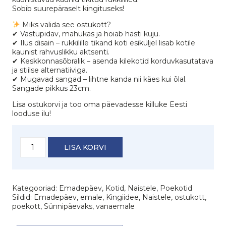
Sobib suurepäraselt kingituseks!
Miks valida see ostukott?
✔ Vastupidav, mahukas ja hoiab hästi kuju.
✔ Ilus disain – rukkilille tikand koti esiküljel lisab kotile
kaunist rahvuslikku aktsenti.
✔ Keskkonnasõbralik – asenda kilekotid korduvkasutatava
ja stiilse alternatiiviga.
✔ Mugavad sangad – lihtne kanda nii käes kui õlal.
Sangade pikkus 23cm.
Lisa ostukorvi ja too oma päevadesse killuke Eesti
looduse ilu!
Vildist
LISA KORVI
kott
tikitud
rukkililledega
kogus
Kategooriad:
Emadepäev
,
Kotid
,
Naistele
,
Poekotid
Sildid:
Emadepäev
,
emale
,
Kingiidee
,
Naistele
,
ostukott
,
poekott
,
Sünnipäevaks
,
vanaemale