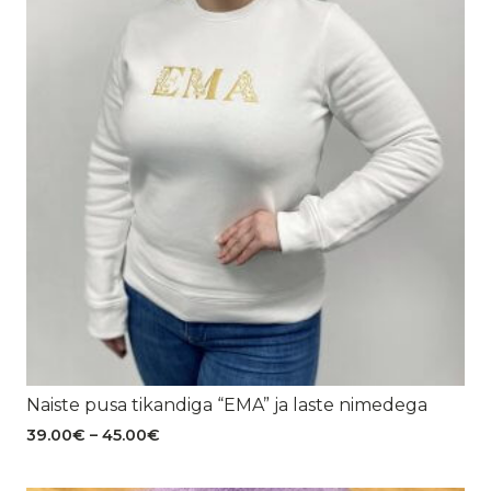
Naiste pusa tikandiga “EMA” ja laste nimedega
Hinnavahemik:
39.00
€
–
45.00
€
39.00€
kuni