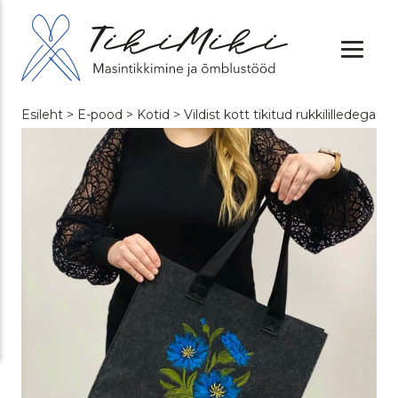
Esileht
>
E-pood
>
Kotid
> Vildist kott tikitud rukkililledega