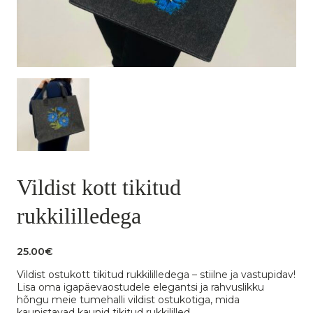
Vildist kott tikitud
rukkililledega
25.00
€
Vildist ostukott tikitud rukkililledega – stiilne ja vastupidav!
Lisa oma igapäevaostudele elegantsi ja rahvuslikku
hõngu meie tumehalli vildist ostukotiga, mida
kaunistavad kaunid tikitud rukkililled.