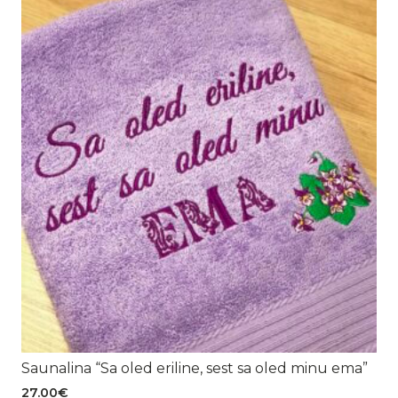
45.00€
Saunalina “Sa oled eriline, sest sa oled minu ema”
27.00
€