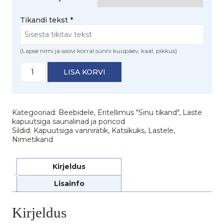
Tikandi tekst
*
(Lapse nimi ja soovi korral sünni kuupäev, kaal, pikkus)
Kapuutsiga
LISA KORVI
vannirätik
beebile
(nimetikandiga)
kogus
Kategooriad:
Beebidele
,
Eritellimus "Sinu tikand"
,
Laste
kapuutsiga saunalinad ja poncod
Sildid:
Kapuutsiga vannirätik
,
Katsikuks
,
Lastele
,
Nimetikand
Kirjeldus
Lisainfo
Kirjeldus