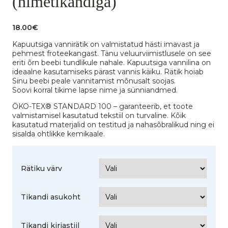
(nimetikandiga)
18.00
€
Kapuutsiga vannirätik on valmistatud hästi imavast ja
pehmest froteekangast. Tänu veluurviimistlusele on see
eriti õrn beebi tundlikule nahale. Kapuutsiga vannilina on
ideaalne kasutamiseks pärast vannis käiku. Rätik hoiab
Sinu beebi peale vannitamist mõnusalt soojas.
Soovi korral tikime lapse nime ja sünniandmed.
ÖKO-TEX® STANDARD 100 – garanteerib, et toote
valmistamisel kasutatud tekstiil on turvaline. Kõik
kasutatud materjalid on testitud ja nahasõbralikud ning ei
sisalda ohtlikke kemikaale.
Rätiku värv
Tikandi asukoht
Tikandi kirjastiil