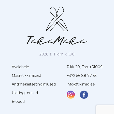
2026 © Tikimiki OÜ
Avalehele
Pikk 20, Tartu 51009
Masintikkimisest
+372 56 88 77 53
Andmekaitsetingimused
info@tikimiki.ee
Üldtingimused
E-pood