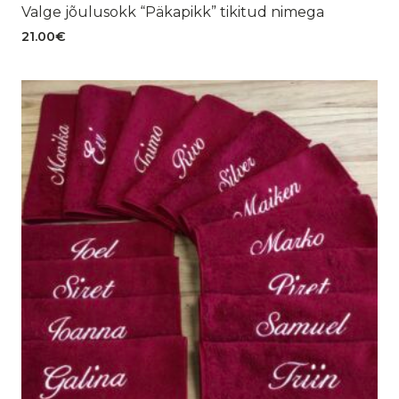
Valge jõulusokk “Päkapikk” tikitud nimega
21.00
€