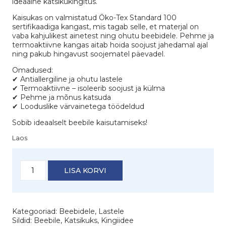
ideaalne katsikukingitus.
Kaisukas on valmistatud Öko-Tex Standard 100
sertifikaadiga kangast, mis tagab selle, et materjal on
vaba kahjulikest ainetest ning ohutu beebidele. Pehme ja
termoaktiivne kangas aitab hoida soojust jahedamal ajal
ning pakub hingavust soojematel päevadel.
Omadused:
✔ Antiallergiline ja ohutu lastele
✔ Termoaktiivne – isoleerib soojust ja külma
✔ Pehme ja mõnus katsuda
✔ Looduslike värvainetega töödeldud
Sobib ideaalselt beebile kaisutamiseks!
Laos
Kaisurätt
LISA KORVI
jänku
tikandiga
"VÄIKE
PRINTS"
kogus
Kategooriad:
Beebidele
,
Lastele
Sildid:
Beebile
,
Katsikuks
,
Kingiidee