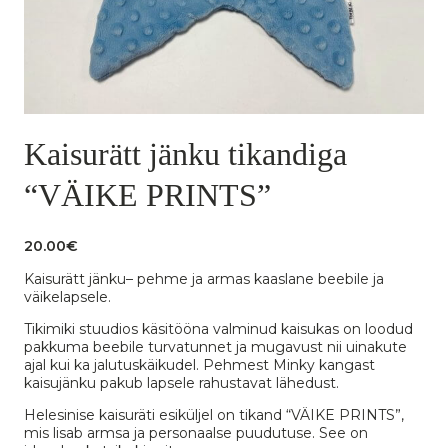
Kaisurätt jänku tikandiga
“VÄIKE PRINTS”
20.00
€
Kaisurätt jänku– pehme ja armas kaaslane beebile ja
väikelapsele.
Tikimiki stuudios käsitööna valminud kaisukas on loodud
pakkuma beebile turvatunnet ja mugavust nii uinakute
ajal kui ka jalutuskäikudel. Pehmest Minky kangast
kaisujänku pakub lapsele rahustavat lähedust.
Helesinise kaisuräti esiküljel on tikand “VÄIKE PRINTS”,
mis lisab armsa ja personaalse puudutuse. See on