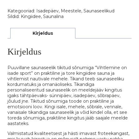
sport"
kogus
Kategooriad:
Isadepäev
,
Meestele
,
Saunaseelikud
Sildid:
Kingiidee
,
Saunalina
Kirjeldus
Kirjeldus
Puuvillane saunaseelik tikitud sõnumiga “Vihtlemine on
isade sport” on praktiline ja tore kingiidee sauna ja
vihtlemist nautivale mehele. Tikand teeb saunaseeliku
kordumatuks ja omanäoliseks. Tikandiga
personaliseeritud saunaseelik on meeldejääv kingitus
igaks tähtpäevaks- sünnipäev, isadepäev, sõbrapäev,
jõulud jne. Tikitud sõnumiga toode on praktiline ja
emotsiooni loov. Kingi isale, mehele, sõbrale, vennale,
vanaisale tikandiga saunaseelik ja võid kindel olla, et see
toreda sõnumiga, praktiline kingitus jääb saajale meelde
aastateks.
Valmistatud kvaliteetsest ja hästi imavast froteekangast,
mis kuivab kiiresti ja on mõnusalt pehme vastu nahka.