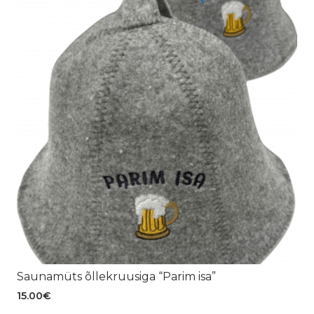
Saunamüts õllekruusiga “Parim isa”
15.00
€