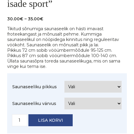
isade sport”
Hinnavahemik:
30.00
€
–
35.00
€
30.00€
Tikitud sõnumiga saunaseelik on hästi imavast
kuni
froteekangast ja mõnusalt pehme. Kummiga
35.00€
saunaseelikul on nööpidega kinnitus ning reguleeritav
vöökoht. Saunaseelik on mõnusalt pikk ja lai.
Pikkus 72 cm sobib vööümbermõõdule 95-125 cm.
Pikkus 87 cm sobib vööümbermõõdule 100-140 cm.
Üllata saunasõpra toreda saunaseelikuga, mis on sama
vinge kui tema ise.
Saunaseeliku pikkus
Saunaseeliku värvus
Saunaseelik
LISA KORVI
"Vihtlemine
on
isade