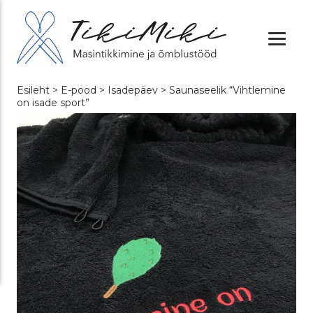
Esileht
>
E-pood
>
Isadepäev
> Saunaseelik “Vihtlemine
on isade sport”