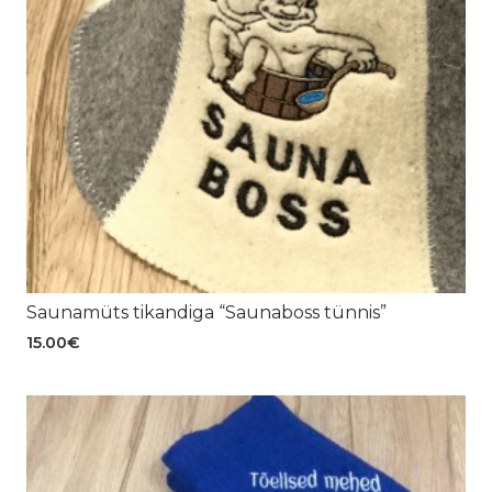
Saunamüts tikandiga “Saunaboss tünnis”
15.00
€