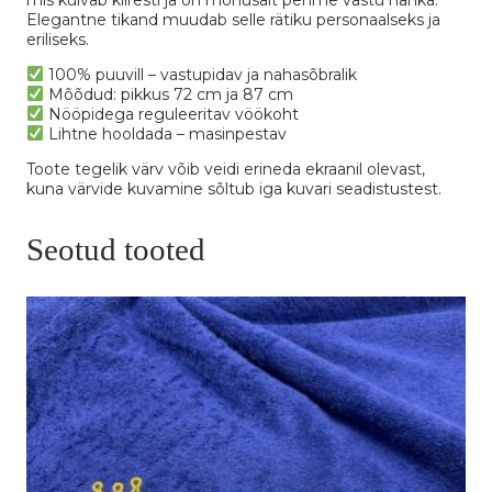
Elegantne tikand muudab selle rätiku personaalseks ja
eriliseks.
100% puuvill – vastupidav ja nahasõbralik
Mõõdud: pikkus 72 cm ja 87 cm
Nööpidega reguleeritav vöökoht
Lihtne hooldada – masinpestav
Toote tegelik värv võib veidi erineda ekraanil olevast,
kuna värvide kuvamine sõltub iga kuvari seadistustest.
Seotud tooted