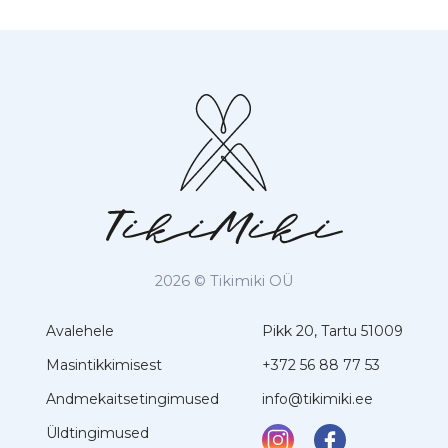
2026 © Tikimiki OÜ
Avalehele
Pikk 20, Tartu 51009
Masintikkimisest
+372 56 88 77 53
Andmekaitsetingimused
info@tikimiki.ee
Üldtingimused