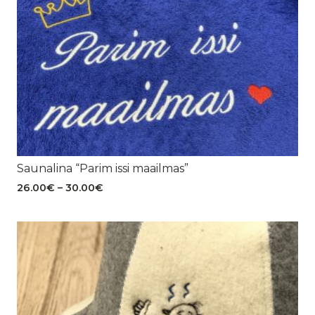
Saunalina “Parim issi maailmas”
Hinnavahemik:
26.00
€
–
30.00
€
26.00€
kuni
30.00€