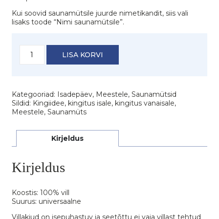
Kui soovid saunamütsile juurde nimetikandit, siis vali
lisaks toode “Nimi saunamütsile”.
Saunamüts
LISA KORVI
"Parim
mees"
kogus
Kategooriad:
Isadepäev
,
Meestele
,
Saunamütsid
Sildid:
Kingiidee
,
kingitus isale
,
kingitus vanaisale
,
Meestele
,
Saunamüts
Kirjeldus
Kirjeldus
Koostis: 100% vill
Suurus: universaalne
Villakiud on isepuhastuv ja seetõttu ei vaja villast tehtud