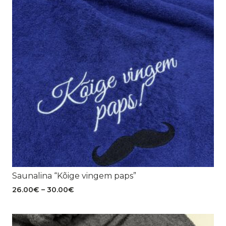
Saunalina “Kõige vingem paps”
Hinnavahemik:
26.00
€
–
30.00
€
26.00€
kuni
30.00€