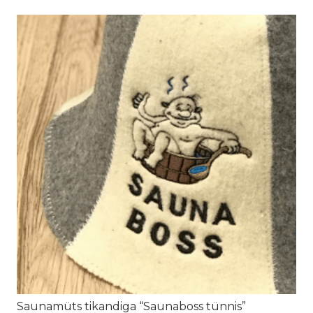
kuni
35.00€
Saunamüts tikandiga “Saunaboss tünnis”