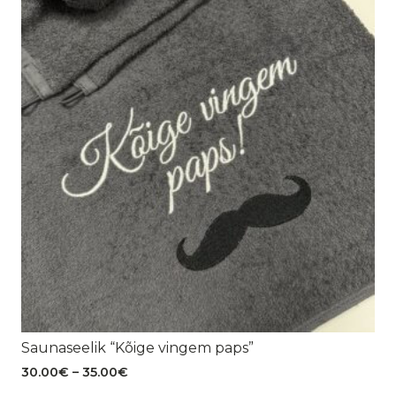
Saunaseelik “Kõige vingem paps”
Hinnavahemik:
30.00
€
–
35.00
€
30.00€