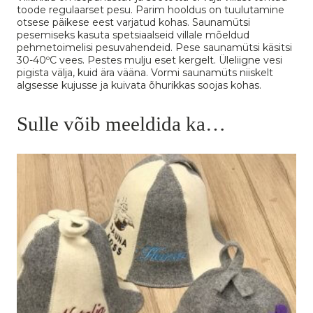
toode regulaarset pesu. Parim hooldus on tuulutamine
otsese päikese eest varjatud kohas. Saunamütsi
pesemiseks kasuta spetsiaalseid villale mõeldud
pehmetoimelisi pesuvahendeid. Pese saunamütsi käsitsi
30-40ºC vees. Pestes mulju eset kergelt. Üleliigne vesi
pigista välja, kuid ära vääna. Vormi saunamüts niiskelt
algsesse kujusse ja kuivata õhurikkas soojas kohas.
Sulle võib meeldida ka…