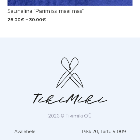
Saunalina “Parim issi maailmas”
Hinnavahemik:
26.00
€
–
30.00
€
26.00€
kuni
30.00€
2026 © Tikimiki OÜ
Avalehele
Pikk 20, Tartu 51009