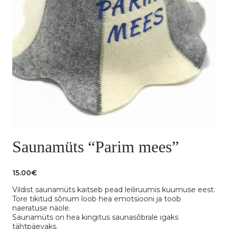
Saunamüts “Parim mees”
15.00
€
Vildist saunamüts kaitseb pead leiliruumis kuumuse eest.
Tore tikitud sõnum loob hea emotsiooni ja toob
naeratuse näole.
Saunamüts on hea kingitus saunasõbrale igaks
tähtpäevaks.