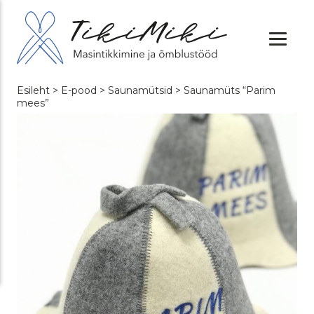
Esileht
>
E-pood
>
Saunamütsid
> Saunamüts “Parim
mees”