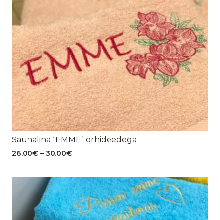
Saunalina “EMME” orhideedega
Hinnavahemik:
26.00
€
–
30.00
€
26.00€
kuni
30.00€