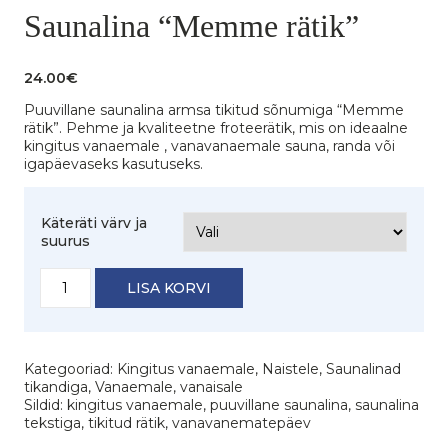
Saunalina “Memme rätik”
24.00
€
Puuvillane saunalina armsa tikitud sõnumiga “Memme
rätik”. Pehme ja kvaliteetne froteerätik, mis on ideaalne
kingitus vanaemale , vanavanaemale sauna, randa või
igapäevaseks kasutuseks.
Käteräti värv ja
suurus
Saunalina
LISA KORVI
"Memme
rätik"
kogus
Kategooriad:
Kingitus vanaemale
,
Naistele
,
Saunalinad
tikandiga
,
Vanaemale, vanaisale
Sildid:
kingitus vanaemale
,
puuvillane saunalina
,
saunalina
tekstiga
,
tikitud rätik
,
vanavanematepäev