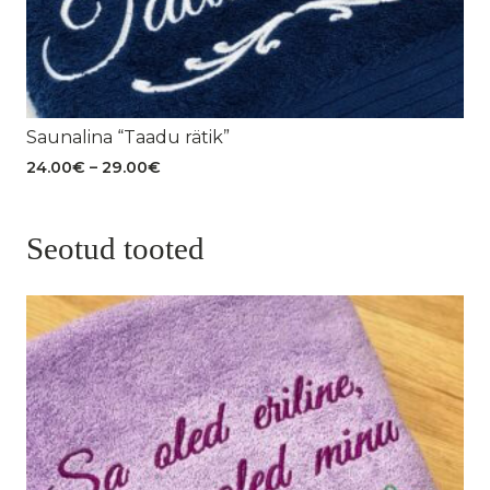
Saunalina “Taadu rätik”
Hinnavahemik:
24.00
€
–
29.00
€
24.00€
kuni
29.00€
Seotud tooted