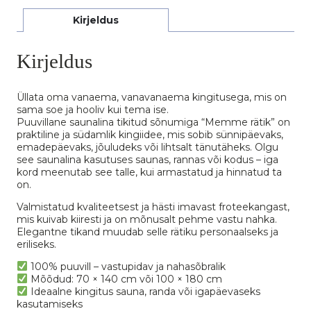
Kirjeldus
Kirjeldus
Üllata oma vanaema, vanavanaema kingitusega, mis on
sama soe ja hooliv kui tema ise.
Puuvillane saunalina tikitud sõnumiga “Memme rätik” on
praktiline ja südamlik kingiidee, mis sobib sünnipäevaks,
emadepäevaks, jõuludeks või lihtsalt tänutäheks. Olgu
see saunalina kasutuses saunas, rannas või kodus – iga
kord meenutab see talle, kui armastatud ja hinnatud ta
on.
Valmistatud kvaliteetsest ja hästi imavast froteekangast,
mis kuivab kiiresti ja on mõnusalt pehme vastu nahka.
Elegantne tikand muudab selle rätiku personaalseks ja
eriliseks.
100% puuvill – vastupidav ja nahasõbralik
Mõõdud: 70 × 140 cm või 100 × 180 cm
Ideaalne kingitus sauna, randa või igapäevaseks
kasutamiseks