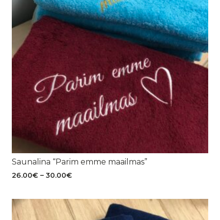
Saunalina “Parim emme maailmas”
Hinnavahemik:
26.00
€
–
30.00
€
26.00€
kuni
30.00€