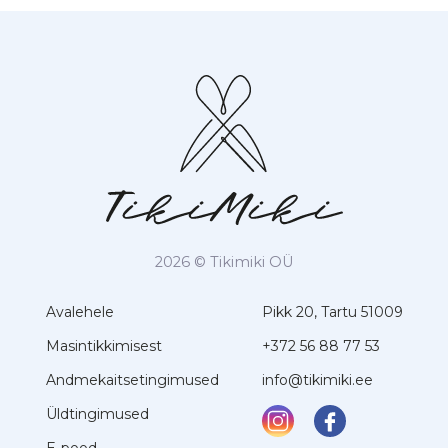
2026 © Tikimiki OÜ
Avalehele
Pikk 20, Tartu 51009
Masintikkimisest
+372 56 88 77 53
Andmekaitsetingimused
info@tikimiki.ee
Üldtingimused