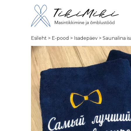
Esileht
>
E-pood
>
Isadepäev
> Saunalina is