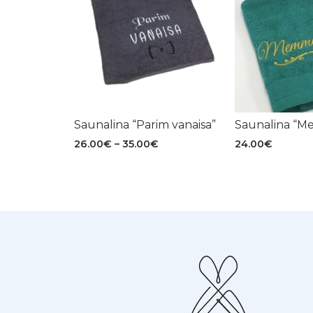
Saunalina “Parim vanaisa”
Saunalina “M
Hinnavahemik:
26.00
€
–
35.00
€
24.00
€
26.00€
kuni
35.00€