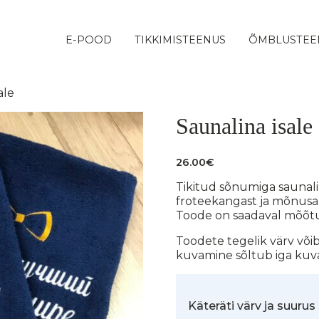
E-POOD
TIKKIMISTEENUS
ÕMBLUSTEE
ale
Saunalina isale
26.00
€
Tikitud sõnumiga saunalin
froteekangast ja mõnusa
Toode on saadaval mõõtu
Toodete tegelik värv võib 
kuvamine sõltub iga kuvar
Käteräti värv ja suurus