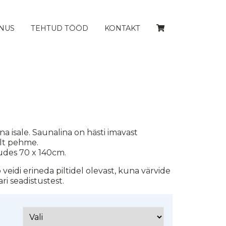
NUS
TEHTUD TÖÖD
KONTAKT
a isale. Saunalina on hästi imavast
lt pehme.
des 70 x 140cm.
veidi erineda piltidel olevast, kuna värvide
i seadistustest.