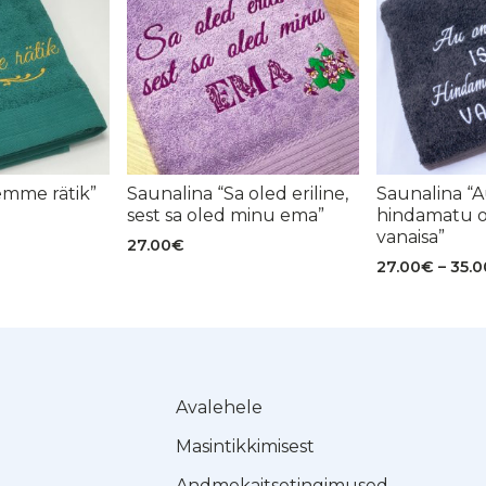
emme rätik”
Saunalina “Sa oled eriline,
Saunalina “Au
sest sa oled minu ema”
hindamatu o
vanaisa”
27.00
€
27.00
€
–
35.0
Avalehele
Masintikkimisest
Andmekaitsetingimused