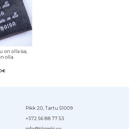
 on olla isa,
n olla
Hinnavahemik:
0
€
27.00€
kuni
35.00€
Pikk 20, Tartu 51009
+372 56 88 77 53
info@tikimiki.ee