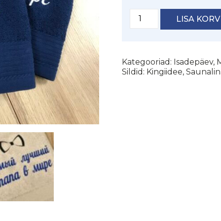
Saunalina
LISA KORV
isale
kogus
Kategooriad:
Isadepäev
,
M
Sildid:
Kingiidee
,
Saunalin