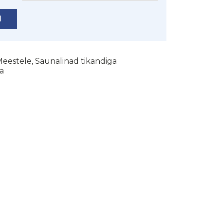
I
eestele
,
Saunalinad tikandiga
a