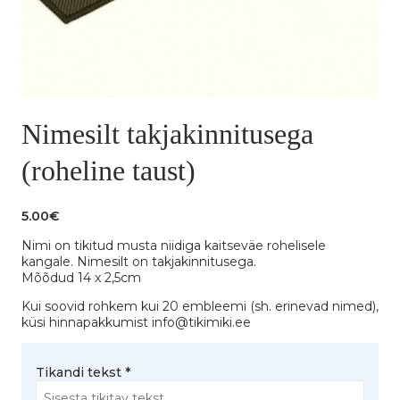
Nimesilt takjakinnitusega
(roheline taust)
5.00
€
Nimi on tikitud musta niidiga kaitseväe rohelisele
kangale. Nimesilt on takjakinnitusega.
Mõõdud 14 x 2,5cm
Kui soovid rohkem kui 20 embleemi (sh. erinevad nimed),
küsi hinnapakkumist info@tikimiki.ee
Tikandi tekst
*