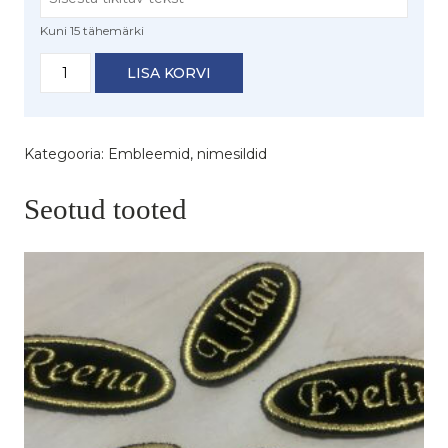
Kuni 15 tähemärki
Nimesilt
LISA KORVI
takjakinnitusega
(roheline
taust)
kogus
Kategooria:
Embleemid, nimesildid
Seotud tooted