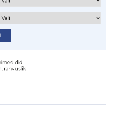
I
imesildid
m
,
rahvuslik