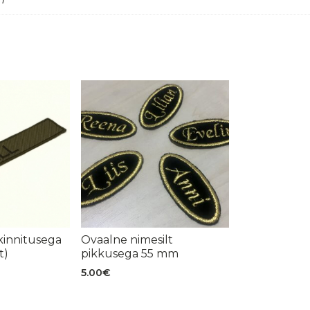
akinnitusega
Ovaalne nimesilt
t)
pikkusega 55 mm
5.00
€