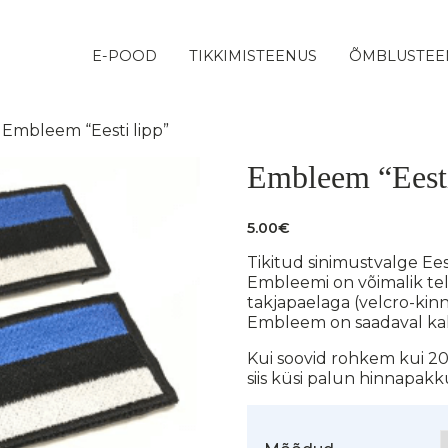
E-POOD
TIKKIMISTEENUS
ÕMBLUSTEE
 Embleem “Eesti lipp”
Embleem “Eesti
5.00
€
Tikitud sinimustvalge Ee
Embleemi on võimalik tel
takjapaelaga (velcro-kin
Embleem on saadaval ka
Kui soovid rohkem kui 
siis küsi palun hinnapakk