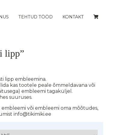
NUS
TEHTUD TÖÖD
KONTAKT
 lipp”
sti lipp embleemina.
lida kas tootele peale õmmeldavana või
nitusega) embleemi tagaküljel.
hes suuruses.
20 embleemi või embleemi oma mõõtudes,
umist info@tikimiki.ee