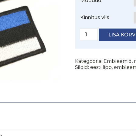
Mõõdud
Kinnitus viis
Embleem
LISA KORV
"Eesti
lipp"
kogus
Kategooria:
Embleemid, n
Sildid:
eesti lipp
,
emblee
m