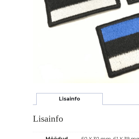
Lisainfo
Lisainfo
Mõõdud
50 X 30 mm, 61 X 39 m