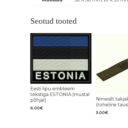
Seotud tooted
Eesti lipu embleem
tekstiga ESTONIA (mustal
Nimesilt takj
põhjal)
(roheline taus
6.00
€
5.00
€