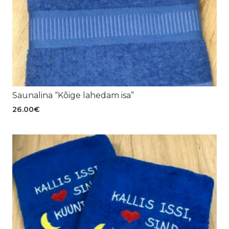
Saunalina “Kõige lahedam isa”
26.00
€