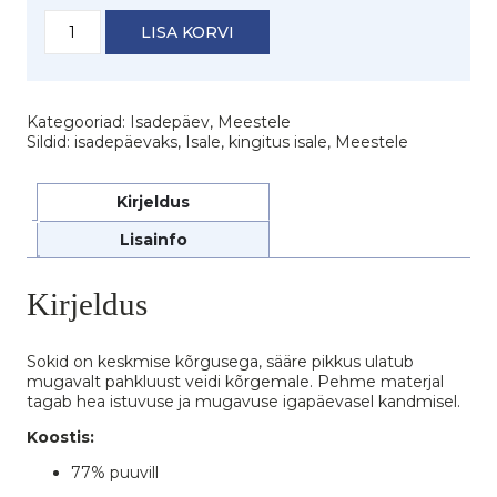
Meeste
LISA KORVI
sokid
tikandiga
"Parim
isa"
kogus
Kategooriad:
Isadepäev
,
Meestele
Sildid:
isadepäevaks
,
Isale
,
kingitus isale
,
Meestele
Kirjeldus
Lisainfo
Kirjeldus
Sokid on keskmise kõrgusega, sääre pikkus ulatub
mugavalt pahkluust veidi kõrgemale. Pehme materjal
tagab hea istuvuse ja mugavuse igapäevasel kandmisel.
Koostis:
77% puuvill