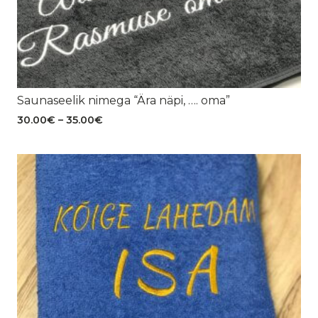
Saunaseelik nimega “Ära näpi, …. oma”
Hinnavahemik:
30.00
€
–
35.00
€
30.00€
kuni
35.00€