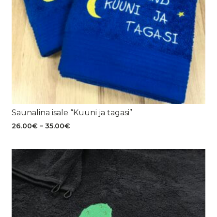
Saunalina isale “Kuuni ja tagasi”
Hinnavahemik:
26.00
€
–
35.00
€
26.00€
kuni
35.00€