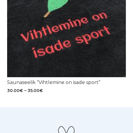
Saunaseelik “Vihtlemine on isade sport”
Hinnavahemik:
30.00
€
–
35.00
€
30.00€
kuni
35.00€