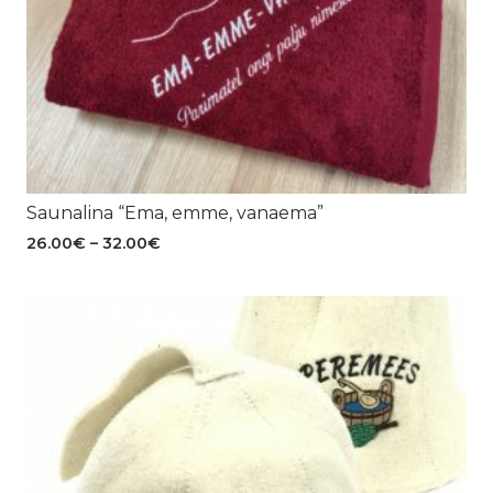
Saunalina “Ema, emme, vanaema”
Hinnavahemik:
26.00
€
–
32.00
€
26.00€
kuni
32.00€