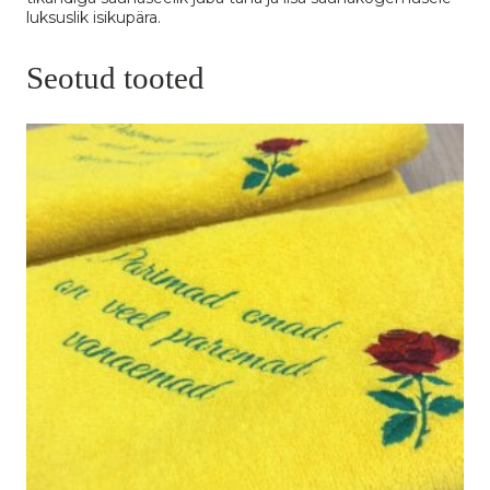
luksuslik isikupära.
Seotud tooted