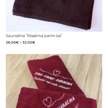
Saunalina “Maailma parim isa”
Hinnavahemik:
26.00
€
–
32.00
€
26.00€
kuni
32.00€