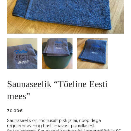
Saunaseelik “Tõeline Eesti
mees”
30.00
€
Saunaseelik on mõnusalt pikk ja lai, nööpidega
reguleeritav ning hästi imavast puuvillasest
froteekangast. Saunaseelik sobib vööümbermõõdule 95-