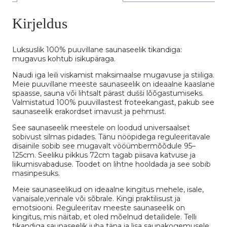
Kirjeldus
Luksuslik 100% puuvillane saunaseelik tikandiga:
mugavus kohtub isikupäraga.
Naudi iga leili viskamist maksimaalse mugavuse ja stiiliga.
Meie puuvillane meeste saunaseelik on ideaalne kaaslane
spaasse, sauna või lihtsalt pärast dušši lõõgastumiseks.
Valmistatud 100% puuvillastest froteekangast, pakub see
saunaseelik erakordset imavust ja pehmust.
See saunaseelik meestele on loodud universaalset
sobivust silmas pidades. Tänu nööpidega reguleeritavale
disainile sobib see mugavalt vööümbermõõdule 95–
125cm. Seeliku pikkus 72cm tagab piisava katvuse ja
liikumisvabaduse. Toodet on lihtne hooldada ja see sobib
masinpesuks.
Meie saunaseelikud on ideaalne kingitus mehele, isale,
vanaisale,vennale või sõbrale. Kingi praktilisust ja
emotsiooni. Reguleeritav meeste saunaseelik on
kingitus, mis näitab, et oled mõelnud detailidele. Telli
tikandiga saunaseelik juba täna ja lisa saunakogemusele