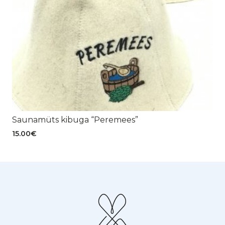
Saunamüts kibuga “Peremees”
15.00
€