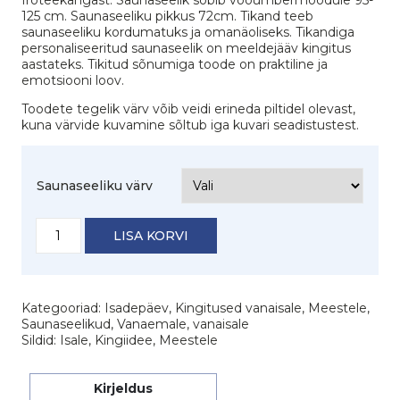
125 cm. Saunaseeliku pikkus 72cm. Tikand teeb
saunaseeliku kordumatuks ja omanäoliseks. Tikandiga
personaliseeritud saunaseelik on meeldejääv kingitus
aastateks. Tikitud sõnumiga toode on praktiline ja
emotsiooni loov.
Toodete tegelik värv võib veidi erineda piltidel olevast,
kuna värvide kuvamine sõltub iga kuvari seadistustest.
Saunaseeliku värv
Saunaseelik
LISA KORVI
"Tõeline
Eesti
mees"
kogus
Kategooriad:
Isadepäev
,
Kingitused vanaisale
,
Meestele
,
Saunaseelikud
,
Vanaemale, vanaisale
Sildid:
Isale
,
Kingiidee
,
Meestele
Kirjeldus