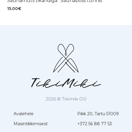
Saunamüts tikandiga “Saunaboss tünnis”
15.00
€
2026 © Tikimiki OÜ
Avalehele
Pikk 20, Tartu 51009
Masintikkimisest
+372 56 88 77 53