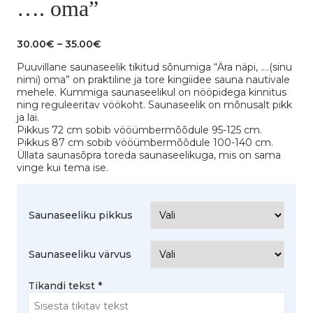
…. oma”
Hinnavahemik:
30.00
€
–
35.00
€
30.00€
Puuvillane saunaseelik tikitud sõnumiga “Ära näpi, ….(sinu
kuni
nimi) oma” on praktiline ja tore kingiidee sauna nautivale
35.00€
mehele. Kummiga saunaseelikul on nööpidega kinnitus
ning reguleeritav vöökoht. Saunaseelik on mõnusalt pikk
ja lai.
Pikkus 72 cm sobib vööümbermõõdule 95-125 cm.
Pikkus 87 cm sobib vööümbermõõdule 100-140 cm.
Üllata saunasõpra toreda saunaseelikuga, mis on sama
vinge kui tema ise.
Saunaseeliku pikkus
Saunaseeliku värvus
Tikandi tekst
*