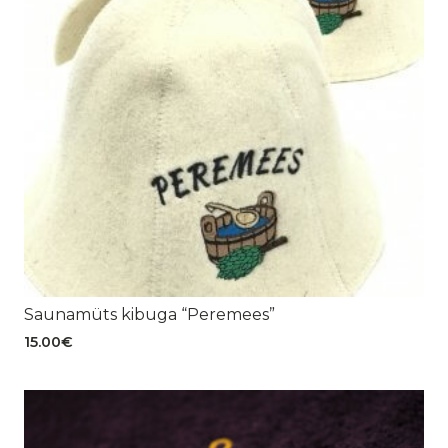
Saunamüts kibuga “Peremees”
15.00
€