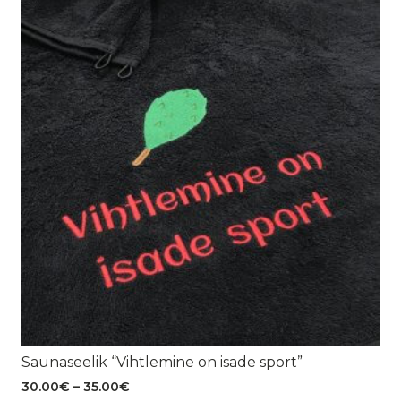
Saunaseelik “Vihtlemine on isade sport”
Hinnavahemik:
30.00
€
–
35.00
€