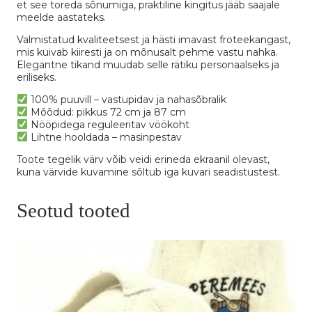
et see toreda sõnumiga, praktiline kingitus jääb saajale
meelde aastateks.
Valmistatud kvaliteetsest ja hästi imavast froteekangast,
mis kuivab kiiresti ja on mõnusalt pehme vastu nahka.
Elegantne tikand muudab selle rätiku personaalseks ja
eriliseks.
100% puuvill – vastupidav ja nahasõbralik
Mõõdud: pikkus 72 cm ja 87 cm
Nööpidega reguleeritav vöökoht
Lihtne hooldada – masinpestav
Toote tegelik värv võib veidi erineda ekraanil olevast,
kuna värvide kuvamine sõltub iga kuvari seadistustest.
Seotud tooted