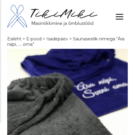
Esileht
>
E-pood
>
Isadepäev
> Saunaseelik nimega “Ära
näpi, …. oma”