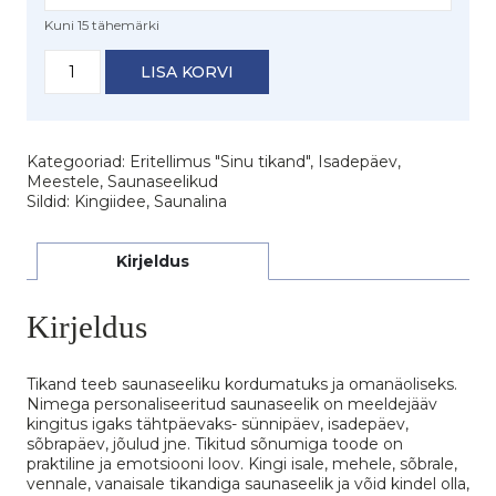
Kuni 15 tähemärki
Saunaseelik
LISA KORVI
nimega
"Ära
näpi,
....
oma"
Kategooriad:
Eritellimus "Sinu tikand"
,
Isadepäev
,
kogus
Meestele
,
Saunaseelikud
Sildid:
Kingiidee
,
Saunalina
Kirjeldus
Kirjeldus
Tikand teeb saunaseeliku kordumatuks ja omanäoliseks.
Nimega personaliseeritud saunaseelik on meeldejääv
kingitus igaks tähtpäevaks- sünnipäev, isadepäev,
sõbrapäev, jõulud jne. Tikitud sõnumiga toode on
praktiline ja emotsiooni loov. Kingi isale, mehele, sõbrale,
vennale, vanaisale tikandiga saunaseelik ja võid kindel olla,