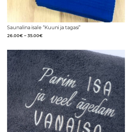
Saunalina isale “Kuuni ja tagasi”
Hinnavahemik:
26.00
€
–
35.00
€
26.00€
kuni
35.00€