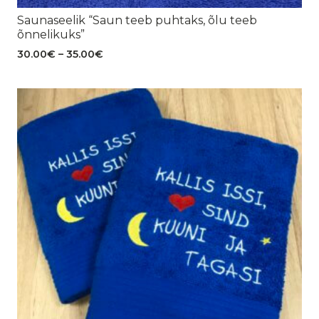
Saunaseelik “Saun teeb puhtaks, õlu teeb
õnnelikuks”
Hinnavahemik:
30.00
€
–
35.00
€
30.00€
kuni
35.00€