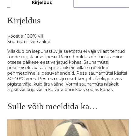
Kirjeldus
Kirjeldus
Koostis: 100% vill
Suurus: universaalne
Villakiud on isepuhastuv ja seetõttu ei vaja villast tehtud
toode regulaarset pesu. Parim hooldus on tuulutamine
otsese päikese eest varjatud kohas. Saunamütsi
pesemiseks kasuta spetsiaalseid villale mõeldud
pehmetoimelisi pesuvahendeid. Pese saunamütsi käsitsi
30-40ºC vees. Pestes mulju eset kergelt. Üleliigne vesi
pigista välja, kuid ära vääna. Vormi saunamüts niiskelt
algsesse kujusse ja kuivata õhurikkas soojas kohas.
Sulle võib meeldida ka…