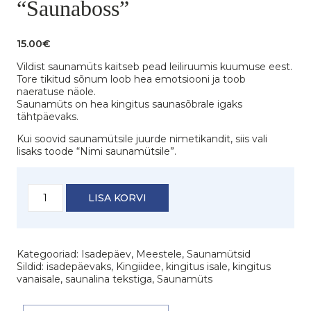
“Saunaboss”
15.00
€
Vildist saunamüts kaitseb pead leiliruumis kuumuse eest.
Tore tikitud sõnum loob hea emotsiooni ja toob
naeratuse näole.
Saunamüts on hea kingitus saunasõbrale igaks
tähtpäevaks.
Kui soovid saunamütsile juurde nimetikandit, siis vali
lisaks toode “Nimi saunamütsile”.
Saunamüts
LISA KORVI
kibuga
"Saunaboss"
kogus
Kategooriad:
Isadepäev
,
Meestele
,
Saunamütsid
Sildid:
isadepäevaks
,
Kingiidee
,
kingitus isale
,
kingitus
vanaisale
,
saunalina tekstiga
,
Saunamüts