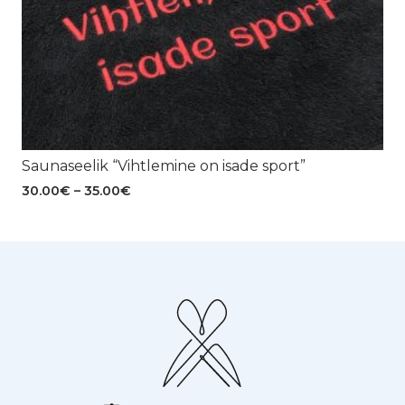
Saunaseelik “Vihtlemine on isade sport”
Hinnavahemik:
30.00
€
–
35.00
€
30.00€
kuni
35.00€