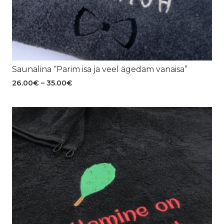
Saunalina “Parim isa ja veel ägedam vanaisa”
Hinnavahemik:
26.00
€
–
35.00
€
26.00€
kuni
35.00€