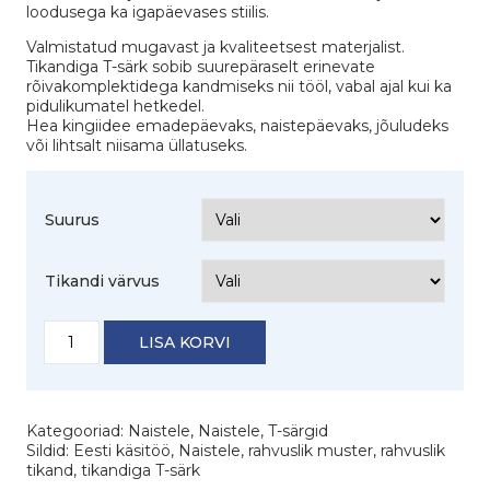
loodusega ka igapäevases stiilis.
Valmistatud mugavast ja kvaliteetsest materjalist.
Tikandiga T-särk sobib suurepäraselt erinevate
rõivakomplektidega kandmiseks nii tööl, vabal ajal kui ka
pidulikumatel hetkedel.
Hea kingiidee emadepäevaks, naistepäevaks, jõuludeks
või lihtsalt niisama üllatuseks.
Suurus
Tikandi värvus
Naiste
LISA KORVI
T-
särk
"Kellukas"
kogus
Kategooriad:
Naistele
,
Naistele
,
T-särgid
Sildid:
Eesti käsitöö
,
Naistele
,
rahvuslik muster
,
rahvuslik
tikand
,
tikandiga T-särk