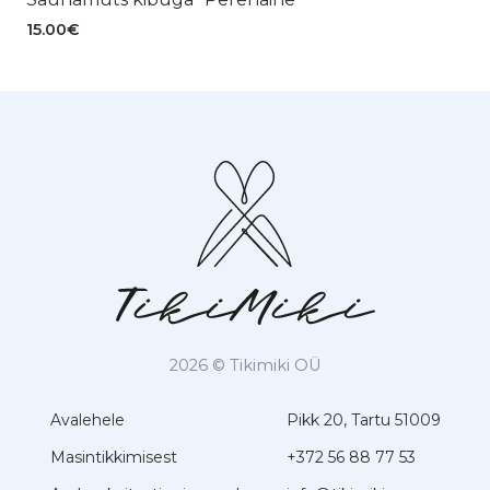
15.00
€
2026 © Tikimiki OÜ
Avalehele
Pikk 20, Tartu 51009
Masintikkimisest
+372 56 88 77 53