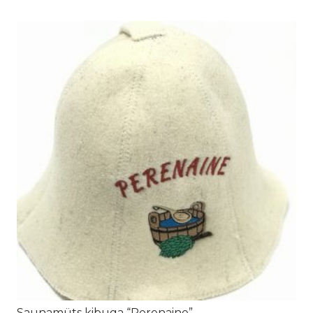
Saunamüts kibuga “Perenaine”