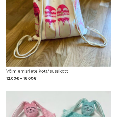
Võimlemisriiete kott/ sussikott
Hinnavahemik:
12.00
€
–
16.00
€
12.00€
kuni
16.00€