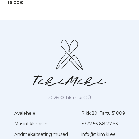
16.00
€
2026 © Tikimiki OÜ
Avalehele
Pikk 20, Tartu 51009
Masintikkimisest
+372 56 88 77 53
Andmekaitsetingimused
info@tikimiki.ee