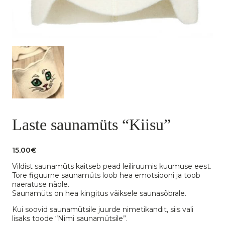
Laste saunamüts “Kiisu”
15.00
€
Vildist saunamüts kaitseb pead leiliruumis kuumuse eest.
Tore figuurne saunamüts loob hea emotsiooni ja toob
naeratuse näole.
Saunamüts on hea kingitus väiksele saunasõbrale.
Kui soovid saunamütsile juurde nimetikandit, siis vali
lisaks toode “Nimi saunamütsile”.