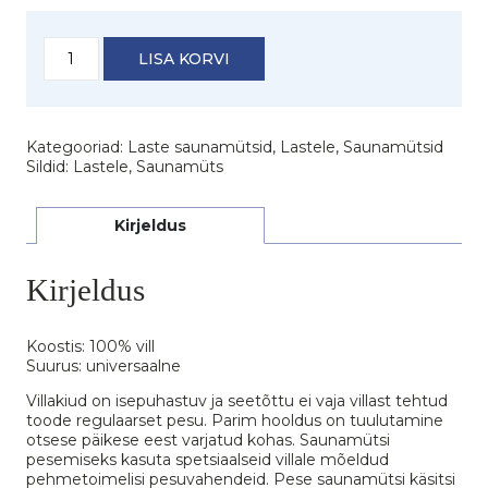
Laste
LISA KORVI
saunamüts
"Kiisu"
kogus
Kategooriad:
Laste saunamütsid
,
Lastele
,
Saunamütsid
Sildid:
Lastele
,
Saunamüts
Kirjeldus
Kirjeldus
Koostis: 100% vill
Suurus: universaalne
Villakiud on isepuhastuv ja seetõttu ei vaja villast tehtud
toode regulaarset pesu. Parim hooldus on tuulutamine
otsese päikese eest varjatud kohas. Saunamütsi
pesemiseks kasuta spetsiaalseid villale mõeldud
pehmetoimelisi pesuvahendeid. Pese saunamütsi käsitsi