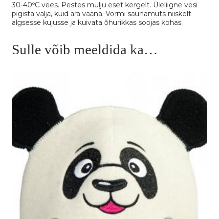
30-40ºC vees. Pestes mulju eset kergelt. Üleliigne vesi
pigista välja, kuid ära vääna. Vormi saunamüts niiskelt
algsesse kujusse ja kuivata õhurikkas soojas kohas.
Sulle võib meeldida ka…