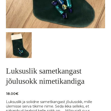
Luksuslik sametkangast
jõulusokk nimetikandiga
18.00
€
Luksuslik ja soliidne sametkangast jõulusokk, mille
ülemisse serva tikime nime. Seda ikka selleks, et
päkapikud teaksid kelle sokk on …. Mõnusalt suur