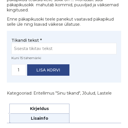
päkapikusokk mahutab kommid, puuviljad ja väiksemad
kingitused.
Enne päkapikusoki teele panekut vaatavad päkapikud
selle üle ning lisavad väikese üllatuse.
Tikandi tekst
*
Kuni 15 tähemärki
Luksuslik
LISA KORVI
sametkangast
jõulusokk
nimetikandiga
kogus
Kategooriad:
Eritellimus "Sinu tikand"
,
Jõulud
,
Lastele
Kirjeldus
Lisainfo