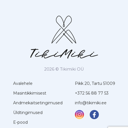
2026 © Tikimiki OÜ
Avalehele
Pikk 20, Tartu 51009
Masintikkimisest
+372 56 88 77 53
Andmekaitsetingimused
info@tikimiki.ee
Üldtingimused
E-pood